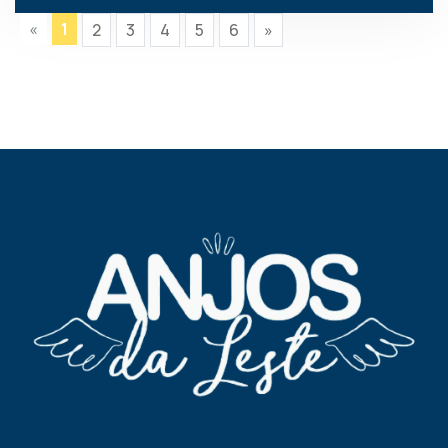
«
1
2
3
4
5
6
»