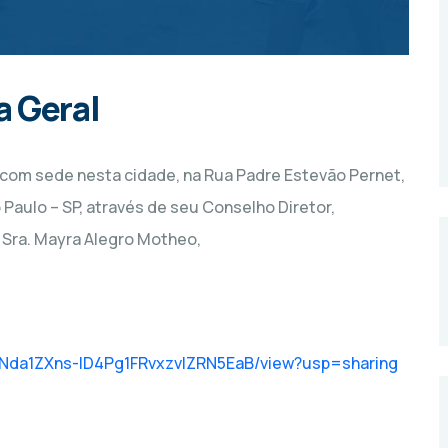
 Geral
com sede nesta cidade, na Rua Padre Estevão Pernet,
 Paulo – SP, através de seu Conselho Diretor,
 Sra. Mayra Alegro Motheo,
4dKNda1ZXns-ID4Pg1FRvxzvlZRN5EaB/view?usp=sharing