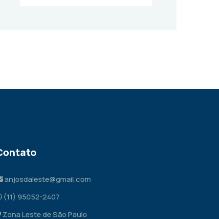
Contato
anjosdaleste@gmail.com
(11) 95052-2407
Zona Leste de São Paulo